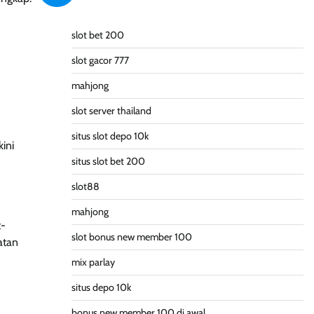
slot bet 200
slot gacor 777
mahjong
slot server thailand
situs slot depo 10k
ini
situs slot bet 200
slot88
mahjong
t-
slot bonus new member 100
atan
mix parlay
situs depo 10k
bonus new member 100 di awal