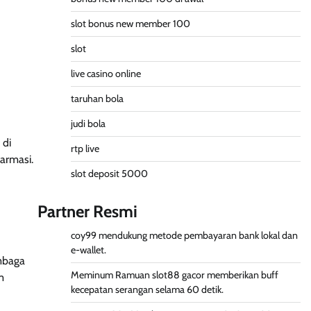
slot bonus new member 100
slot
live casino online
taruhan bola
judi bola
 di
rtp live
farmasi.
slot deposit 5000
Partner Resmi
coy99
mendukung metode pembayaran bank lokal dan
e-wallet.
embaga
Meminum Ramuan
slot88 gacor
memberikan buff
m
kecepatan serangan selama 60 detik.