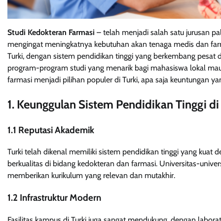
Studi Kedokteran Farmasi
– telah menjadi salah satu jurusan pa
mengingat meningkatnya kebutuhan akan tenaga medis dan farma
Turki, dengan sistem pendidikan tinggi yang berkembang pesat d
program-program studi yang menarik bagi mahasiswa lokal maup
farmasi menjadi pilihan populer di Turki, apa saja keuntungan y
1. Keunggulan Sistem Pendidikan Tinggi di 
1.1 Reputasi Akademik
Turki telah dikenal memiliki sistem pendidikan tinggi yang ku
berkualitas di bidang kedokteran dan farmasi. Universitas-universi
memberikan kurikulum yang relevan dan mutakhir.
1.2 Infrastruktur Modern
Fasilitas kampus di Turki juga sangat mendukung, dengan labora