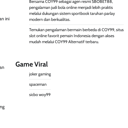
Bersama COY99 sebagai agen resmi SBOBET88,
pengalaman judi bola online menjadi lebih praktis
melalui dukungan sistem sportbook
taruhan parlay
n ini
modern dan berkualitas.
Temukan pengalaman bermain berbeda di COY99, situs
slot online favorit pemain Indonesia dengan akses
mudah melalui
COY99
Alternatif terbaru.
Game Viral
dan
joker gaming
spaceman
sicbo woy99
ang
slot server thailand