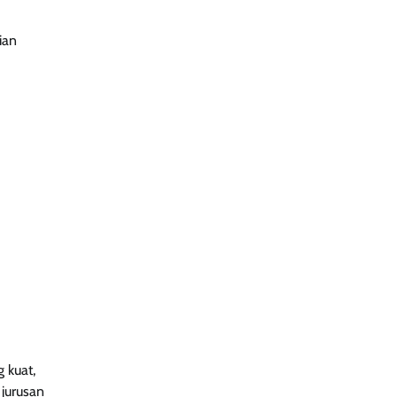
https://openbibleministries.org/
ian
slot
https://sobankorea.com/
woy99
 kuat,
 jurusan