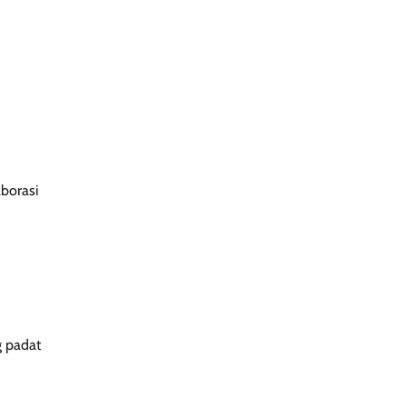
slot gacor 777
spaceman slot
aborasi
sbobet login
woy99
g padat
https://www.inainunha.com/