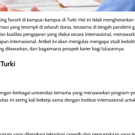
ling favorit di kampus-kampus di Turki. Hal ini tidak mengherankan
si yang terampil di seluruh dunia, terutama di tengah pandemi g
an kualitas pengajaran yang diakui secara internasional, menawar
un internasional. Artikel ini akan mengulas mengapa studi kedok
ang ditawarkan, dan bagaimana prospek karier bagi lulusannya.
Turki
at dengan berbagai universitas ternama yang menawarkan program-
tas ini sering kali bekerja sama dengan institusi internasional untu
torium yang dilengkapi teknologi canggih dan perpustakaan yang l