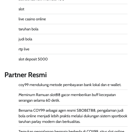
slot
live casino online
taruhan bola
judi bola
rtp live
slot deposit 5000
Partner Resmi
coy99
mendukung metode pembayaran bank lokal dan e-wallet.
Meminum Ramuan
slot88 gacor
memberikan buff kecepatan
serangan selama 60 detik.
Bersama COY99 sebagai agen resmi SBOBET88, pengalaman judi
bola online menjadi lebih praktis melalui dukungan sistem sportbook
taruhan parlay
modern dan berkualitas.
Temukan pengalaman bermain berbeda di COY99, situs slot online