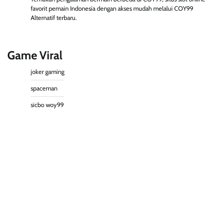
favorit pemain Indonesia dengan akses mudah melalui
COY99
Alternatif terbaru.
Game Viral
joker gaming
spaceman
sicbo woy99
slot server thailand
slot gacor 777