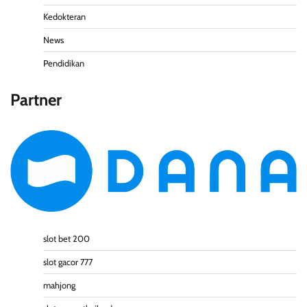
Kedokteran
News
Pendidikan
Partner
slot bet 200
slot gacor 777
mahjong