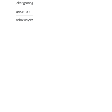
joker gaming
spaceman
sicbo woy99
slot server thailand
slot gacor 777
spaceman slot
sbobet login