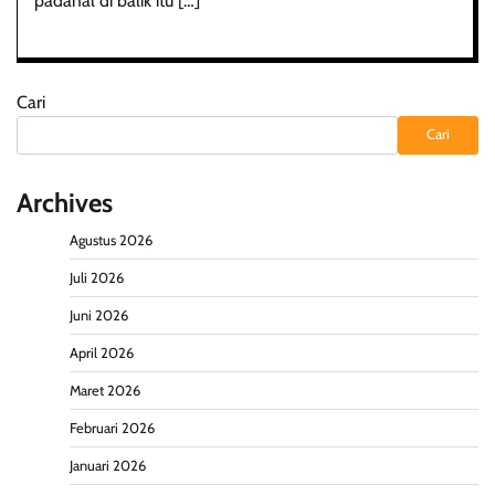
padahal di balik itu […]
Cari
Cari
Archives
Agustus 2026
Juli 2026
Juni 2026
April 2026
Maret 2026
Februari 2026
Januari 2026