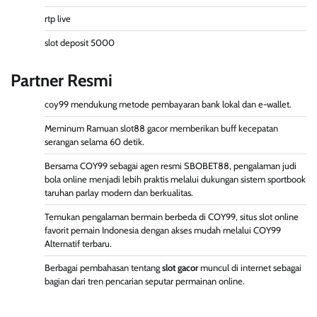
rtp live
slot deposit 5000
Partner Resmi
coy99
mendukung metode pembayaran bank lokal dan e-wallet.
Meminum Ramuan
slot88 gacor
memberikan buff kecepatan
serangan selama 60 detik.
Bersama COY99 sebagai agen resmi SBOBET88, pengalaman judi
bola online menjadi lebih praktis melalui dukungan sistem sportbook
taruhan parlay
modern dan berkualitas.
Temukan pengalaman bermain berbeda di COY99, situs slot online
favorit pemain Indonesia dengan akses mudah melalui
COY99
Alternatif terbaru.
Berbagai pembahasan tentang
slot gacor
muncul di internet sebagai
bagian dari tren pencarian seputar permainan online.