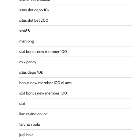
situs slot depo 10k
situs slot bet 200
slot88
mahjong
slot bonus new member 100
mix parlay
situs depo 10k
bonus new member 100 di awal
slot bonus new member 100
slot
live casino online
taruhan bola
judi bola