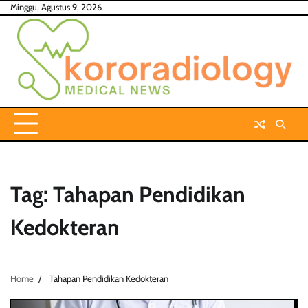
Skip
Minggu, Agustus 9, 2026
to
content
Tag:
Tahapan Pendidikan
Kedokteran
Home
Tahapan Pendidikan Kedokteran