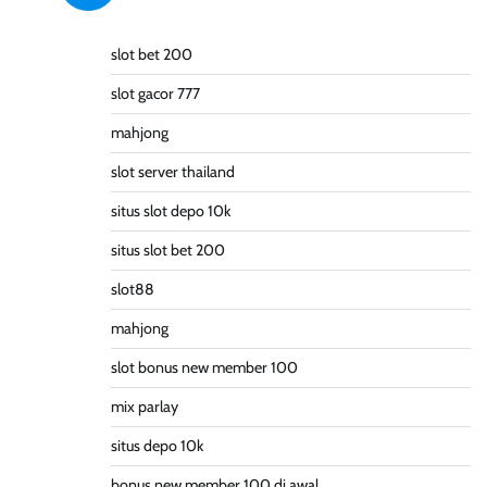
slot bet 200
slot gacor 777
mahjong
slot server thailand
situs slot depo 10k
situs slot bet 200
slot88
mahjong
slot bonus new member 100
mix parlay
situs depo 10k
bonus new member 100 di awal