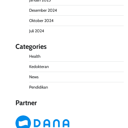
Januari 2025
Desember 2024
Oktober 2024
Juli 2024
Categories
Health
Kedokteran
News
Pendidikan
Partner