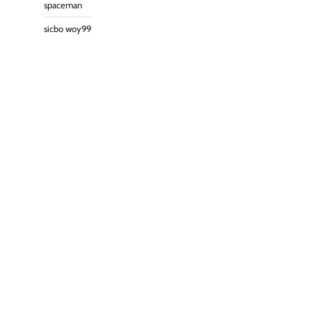
spaceman
sicbo woy99
slot server thailand
slot gacor 777
spaceman slot
sbobet login