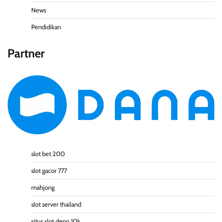
News
Pendidikan
Partner
slot bet 200
slot gacor 777
mahjong
slot server thailand
situs slot depo 10k