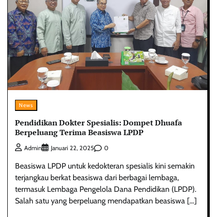
News
Pendidikan Dokter Spesialis: Dompet Dhuafa
Berpeluang Terima Beasiswa LPDP
0
Admin
Januari 22, 2025
Beasiswa LPDP untuk kedokteran spesialis kini semakin
terjangkau berkat beasiswa dari berbagai lembaga,
termasuk Lembaga Pengelola Dana Pendidikan (LPDP).
Salah satu yang berpeluang mendapatkan beasiswa […]