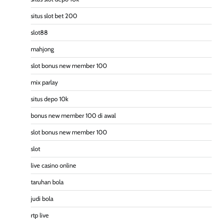
situs slot bet 200
slot88
mahjong
slot bonus new member 100
mix parlay
situs depo 10k
bonus new member 100 di awal
slot bonus new member 100
slot
live casino online
taruhan bola
judi bola
rtp live