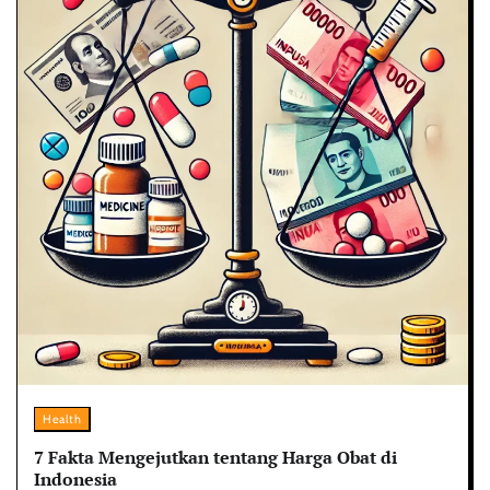
Health
7 Fakta Mengejutkan tentang Harga Obat di
Indonesia