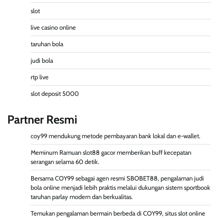
slot
live casino online
taruhan bola
judi bola
rtp live
slot deposit 5000
Partner Resmi
coy99
mendukung metode pembayaran bank lokal dan e-wallet.
Meminum Ramuan
slot88 gacor
memberikan buff kecepatan
serangan selama 60 detik.
Bersama COY99 sebagai agen resmi SBOBET88, pengalaman judi
bola online menjadi lebih praktis melalui dukungan sistem sportbook
taruhan parlay
modern dan berkualitas.
Temukan pengalaman bermain berbeda di COY99, situs slot online