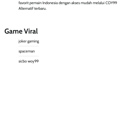
favorit pemain Indonesia dengan akses mudah melalui
COY99
Alternatif terbaru.
Game Viral
joker gaming
spaceman
sicbo woy99
slot server thailand
slot gacor 777