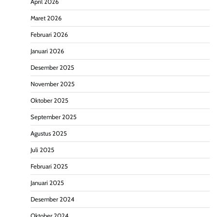
April 2026
Maret 2026
Februari 2026
Januari 2026
Desember 2025
November 2025
Oktober 2025
September 2025
Agustus 2025
Juli 2025
Februari 2025
Januari 2025
Desember 2024
Oktober 2024