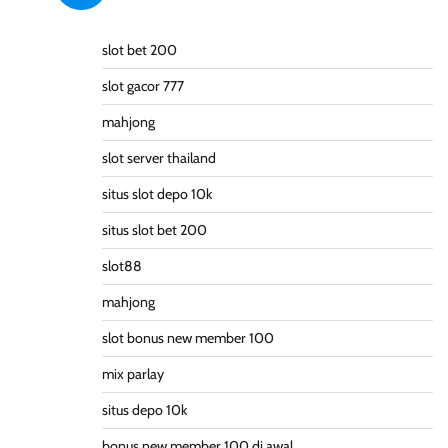
slot bet 200
slot gacor 777
mahjong
slot server thailand
situs slot depo 10k
situs slot bet 200
slot88
mahjong
slot bonus new member 100
mix parlay
situs depo 10k
bonus new member 100 di awal