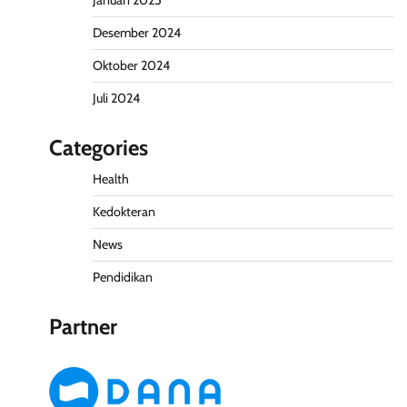
Januari 2025
Desember 2024
Oktober 2024
Juli 2024
Categories
Health
Kedokteran
News
Pendidikan
Partner