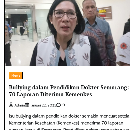
News
Bullying dalam Pendidikan Dokter Semarang:
70 Laporan Diterima Kemenkes
0
Admin
Januari 22, 2025
Isu bullying dalam pendidikan dokter semakin mencuat setela
Kementerian Kesehatan (Kemenkes) menerima 70 laporan
dugaan kasus di Semarang. Pendidikan dokter yang seharusn